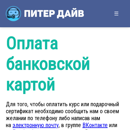
Оплата
С чего начать?
Стоимость
банковской
Подарочные сертификаты
Пробное погружение
картой
Scuba Diver
Open Water Diver
Для того, чтобы оплатить курс или подарочный
Курс OPEN WATER DIVER за три дня.
сертификат необходимо сообщить нам о своем
Advanced Open Water Diver
желании по телефону либо написав нам
на
электронную почту
, в группе
ВКонтакте
или
Emergency First Response