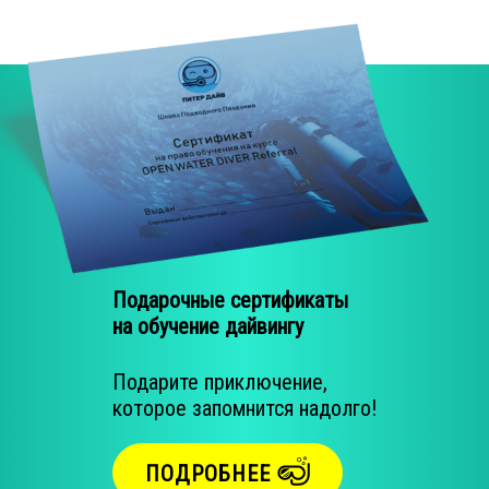
Wreck Diver
Почему мы
Команда
Контакты
Планируемые
Подарочные сертификаты
на обучение дайвингу
Баренцево море 13-17 июля 2026 года
Минисафари по Ладоге 7-9 августа
Подарите приключение,
которое запомнится надолго!
Пуэрто-Галера (остров Миндоро, Филиппины) 9-21 ноября 2026 года
Состоявшиеся
ПОДРОБНЕЕ
Фото