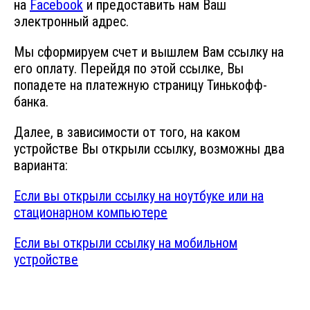
на
Facebook
и предоставить нам Ваш
Rescue Diver
электронный адрес.
Master Scuba Diver
Мы сформируем счет и вышлем Вам ссылку на
его оплату. Перейдя по этой ссылке, Вы
Divemaster
попадете на платежную страницу Тинькофф-
Assistant Instructor
банка.
Спецкурсы
Далее, в зависимости от того, на каком
Deep Diver
устройстве Вы открыли ссылку, возможны два
варианта:
Drift Diver
Dry Suit
Если вы открыли ссылку на ноутбуке или на
стационарном компьютере
Enriched Air Diver
Если вы открыли ссылку на мобильном
Ice Diver
устройстве
Peak Performance Buoyancy
Searсh & Recovery