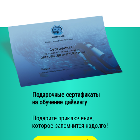
Rescue Diver
Master Scuba Diver
Divemaster
Assistant Instructor
Спецкурсы
Deep Diver
Drift Diver
Dry Suit
Подарочные сертификаты
Enriched Air Diver
на обучение дайвингу
Ice Diver
Подарите приключение,
Peak Performance Buoyancy
которое запомнится надолго!
Searсh & Recovery