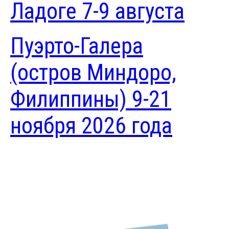
Ладоге 7-9 августа
Rescue Diver
Master Scuba Diver
Пуэрто-Галера
Divemaster
(остров Миндоро,
Assistant Instructor
Спецкурсы
Филиппины) 9-21
Deep Diver
ноября 2026 года
Drift Diver
Dry Suit
Enriched Air Diver
Ice Diver
Peak Performance Buoyancy
Searсh & Recovery