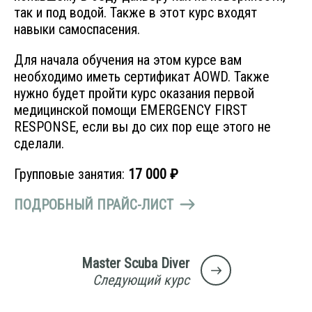
Wreck Diver
так и под водой. Также в этот курс входят
навыки самоспасения.
Для начала обучения на этом курсе вам
Почему мы
необходимо иметь сертификат AOWD. Также
нужно будет пройти курс оказания первой
Команда
медицинской помощи EMERGENCY FIRST
Контакты
RESPONSE, если вы до сих пор еще этого не
сделали.
Групповые занятия:
17 000 ₽
Планируемые
ПОДРОБНЫЙ ПРАЙС-ЛИСТ
Баренцево море 13-17 июля 2026 года
Минисафари по Ладоге 7-9 августа
Пуэрто-Галера (остров Миндоро, Филиппины) 9-21 ноября 2026 года
Master Scuba Diver
Следующий курс
Состоявшиеся
Фото