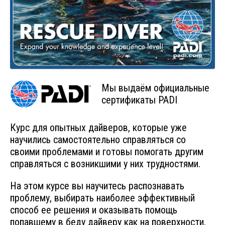
Rescue Diver
Master Scuba Diver
Divemaster
Assistant Instructor
Спецкурсы
Мы выдаём официальные
сертификаты PADI
Deep Diver
Drift Diver
Курс для опытных дайверов, которые уже
научились самостоятельно справляться со
Dry Suit
своими проблемами и готовы помогать другим
Enriched Air Diver
справляться с возникшими у них трудностями.
Ice Diver
На этом курсе вы научитесь распознавать
Peak Performance Buoyancy
проблему, выбирать наиболее эффективный
способ ее решения и оказывать помощь
Searсh & Recovery
попавшему в беду дайверу как на поверхности,