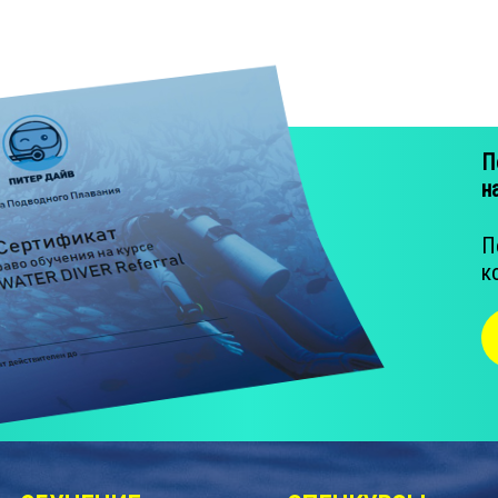
П
н
П
к